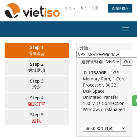
中文
登入
註冊
查看購物車
Togg
navig
Step 1
分類:
選擇產品
選擇貨幣別:
Step 2
網域選項
1) 1GB80GB
- 1GB
Memory Ram, 1 Core
Step 3
Processor, 80GB
設定
Disk Space,
UnlimitedTransfer,
Step 4
100 MBs Connection,
確認訂單
Window, unManaged
Step 5
結帳