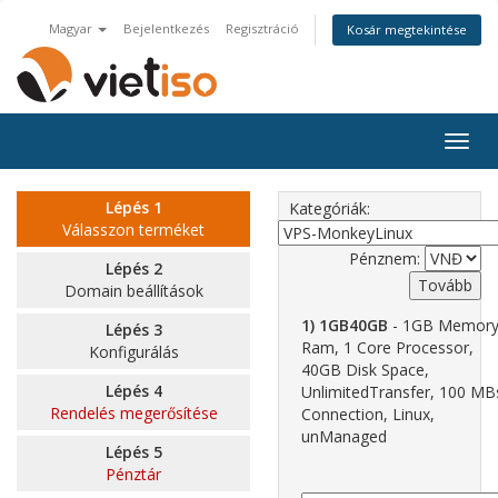
Magyar
Bejelentkezés
Regisztráció
Kosár megtekintése
Togg
navig
Lépés 1
Kategóriák:
Válasszon terméket
Pénznem:
Lépés 2
Domain beállítások
1) 1GB40GB
- 1GB Memor
Lépés 3
Ram, 1 Core Processor,
Konfigurálás
40GB Disk Space,
Lépés 4
UnlimitedTransfer, 100 MB
Rendelés megerősítése
Connection, Linux,
unManaged
Lépés 5
Pénztár