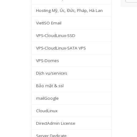
Hosting Mỹ, Úc, Đức, Pháp, Hà Lan
VietISO Email
VPS-CloudLinux-SSD
VPS-CloudLinux-SATA VPS
VPS-Domes
Dịch vụ/services
Bảo mật & ssl
mailGoogle
CloudLinux
DirectAdmin License
Server Dedicate