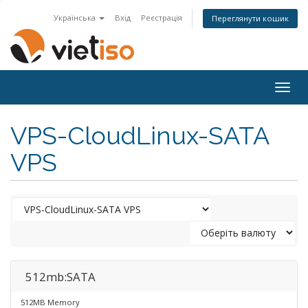
Українська
Вхід
Реєстрація
Переглянути кошик
Togg
navig
VPS-CloudLinux-SATA
VPS
512mb:SATA
512MB Memory