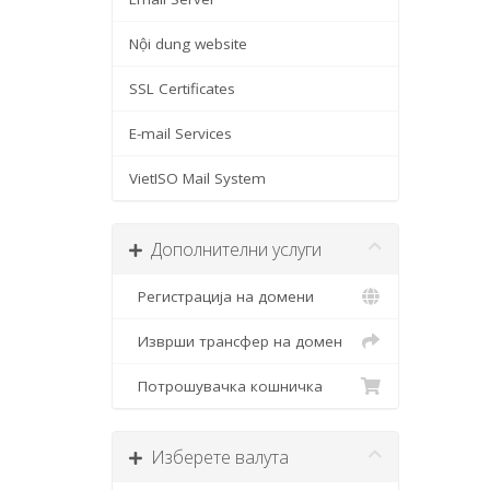
Nội dung website
SSL Certificates
E-mail Services
VietISO Mail System
Дополнителни услуги
Регистрација на домени
Изврши трансфер на домен
Потрошувачка кошничка
Изберете валута