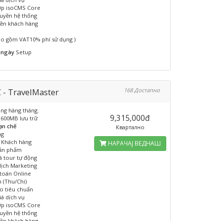
ợp isoCMS Core
uyền hệ thống
ền khách hàng
ao gồm VAT10% phí sử dụng )
 ngày
Setup
 - TravelMaster
168 Достапно
ụng hàng tháng.
9,315,000đ
1600MB lưu trữ
ạn chế
Квартално
ng
u Khách hàng
НАРАЧАЈ ВЕДНАШ
sản phẩm
iá tour tự động
dịch Marketing
toán Online
n (Thu/Chi)
o tiêu chuẩn
iá dịch vụ
ợp isoCMS Core
uyền hệ thống
ền khách hàng