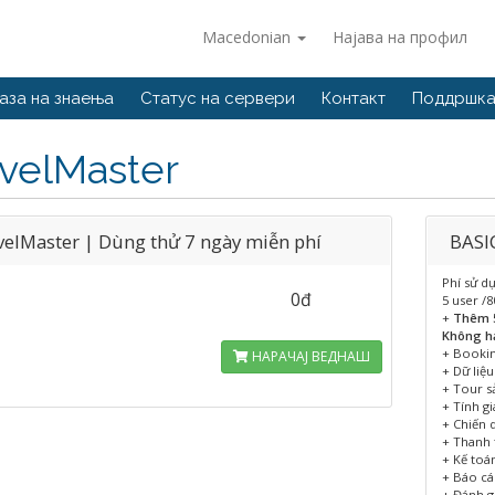
Macedonian
Најава на профил
аза на знаења
Статус на сервери
Контакт
Поддршка
avelMaster
velMaster | Dùng thử 7 ngày miễn phí
BASIC
Phí sử d
0đ
5 user /
+
Thêm 
Không h
+ Booki
НАРАЧАЈ ВЕДНАШ
+ Dữ liệ
+ Tour 
+ Tính g
+ Chiến 
+ Thanh 
+ Kế toá
+ Báo cá
+ Đánh g