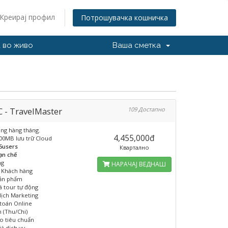
Креирај профил
Потрошувачка кошничка
 во живо
Ваша сметка
 - TravelMaster
109 Достапно
ụng hàng tháng.
4,455,000đ
800MB lưu trữ Cloud
5users
Квартално
ạn chế
ng
НАРАЧАЈ ВЕДНАШ
u Khách hàng
sản phẩm
iá tour tự động
dịch Marketing
toán Online
n (Thu/Chi)
o tiêu chuẩn
iá dịch vụ