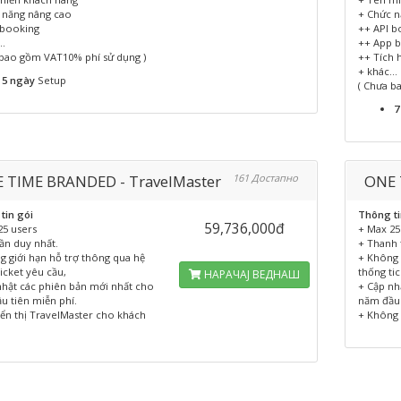
 năng nâng cao
+ Chức n
 booking
++ API b
..
++ App b
 bao gồm VAT10% phí sử dụng )
++ Tích 
+ khác...
5 ngày
Setup
( Chưa b
7
 TIME BRANDED - TravelMaster
161 Достапно
ONE 
tin gói
Thông ti
59,736,000đ
25 users
+ Max 25
ần duy nhất.
+ Thanh 
g giới hạn hỗ trợ thông qua hệ
+ Không 
icket yêu cầu,
thống ti
НАРАЧАЈ ВЕДНАШ
nhật các phiên bản mới nhất cho
+ Cập nh
u tiên miễn phí.
năm đầu 
iển thị TravelMaster cho khách
+ Không 