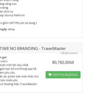
ăng nâng cao
ooking
án dịch vụ
hợp xlooca flatform
ao gồm VAT10% phí sử dụng )
 ngày
setup
TIME NO BRANDING - TravelMaster
128 Достапно
n gói
 users
80,760,000đ
toán một lần duy nhất.
giới hạn hỗ trợ thông qua hệ
cket yêu cầu,
НАРАЧАЈ ВЕДНАШ
ật các phiên bản mới nhất cho
tiên miễn phí.
có thương hiệu TravelMaster.