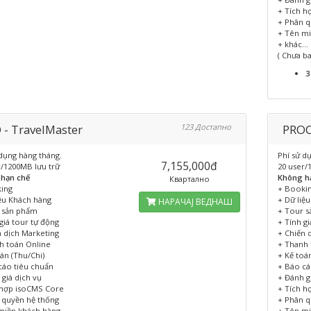
+ Tích h
+ Phân q
+ Tên mi
+ khác...
( Chưa b
3
 - TravelMaster
123 Достапно
PROC
 dụng hàng tháng.
Phí sử d
7,155,000đ
r/1200MB lưu trữ
20 user/
hạn chế
Không h
Квартално
ing
+ Booki
iệu Khách hàng
+ Dữ liệ
НАРАЧАЈ ВЕДНАШ
 sản phẩm
+ Tour 
giá tour tự động
+ Tính g
n dịch Marketing
+ Chiến 
h toán Online
+ Thanh 
án (Thu/Chi)
+ Kế toá
cáo tiêu chuẩn
+ Báo cá
giá dịch vụ
+ Đánh g
 hợp isoCMS Core
+ Tích h
 quyền hệ thống
+ Phân q
miền khách hàng
+ Tên mi