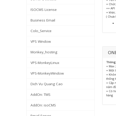
+ Chức
++ API
ISOCMS License
+ khác.
( Chưa
Business Email
Colo_Service
VPS Window
ONE
Monkey_hosting
Thông 
VPS-MonkeyLinux
+ Max 
+ Một l
VPS-MonkeyWindow
+ Khôn
thống t
+ Cập 
Dich Vu Quang Cao
năm đầ
+ Có h
AddOn: TMS
hàng
AddOn: isoCMS
Email Server