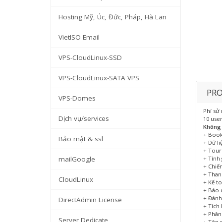
Hosting Mỹ, Úc, Đức, Pháp, Hà Lan
VietISO Email
VPS-CloudLinux-SSD
VPS-CloudLinux-SATA VPS
PRO
VPS-Domes
Phí sử
Dịch vụ/services
10 use
Không 
+ Book
Bảo mật & ssl
+ Dữ l
+ Tour
mailGoogle
+ Tính 
+ Chiế
+ Than
CloudLinux
+ Kế to
+ Báo 
+ Đánh 
DirectAdmin License
+ Tích
+ Phân
Server Dedicate
+ Tên 