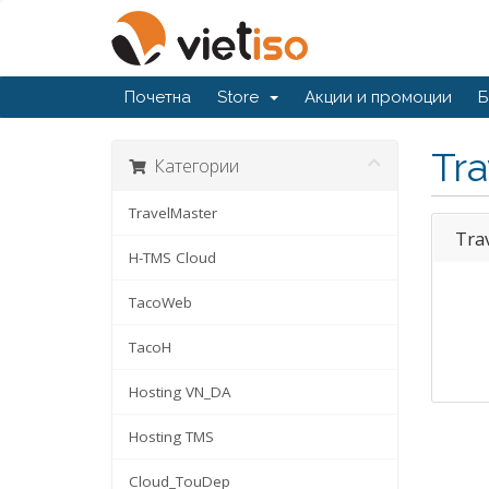
Почетна
Store
Акции и промоции
Б
Tr
Категории
TravelMaster
Tra
H-TMS Cloud
TacoWeb
TacoH
Hosting VN_DA
Hosting TMS
Cloud_TouDep