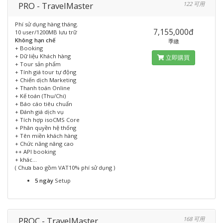
PRO - TravelMaster
122 可用
Phí sử dụng hàng tháng.
7,155,000đ
10 user/1200MB lưu trữ
Không hạn chế
季繳
+ Booking
+ Dữ liệu Khách hàng
立即購買
+ Tour sản phẩm
+ Tính giá tour tự động
+ Chiến dịch Marketing
+ Thanh toán Online
+ Kế toán (Thu/Chi)
+ Báo cáo tiêu chuẩn
+ Đánh giá dịch vụ
+ Tích hợp isoCMS Core
+ Phân quyền hệ thống
+ Tên miền khách hàng
+ Chức năng nâng cao
++ API booking
+ khác...
( Chưa bao gồm VAT10% phí sử dụng )
5 ngày
Setup
PROC - TravelMaster
168 可用