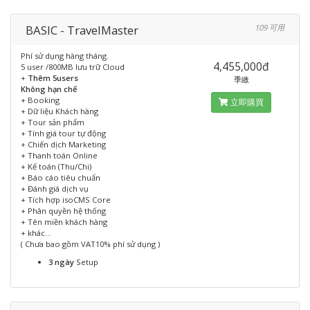
BASIC - TravelMaster
109 可用
Phí sử dụng hàng tháng.
4,455,000đ
5 user /800MB lưu trữ Cloud
+
Thêm 5users
季繳
Không hạn chế
+ Booking
立即購買
+ Dữ liệu Khách hàng
+ Tour sản phẩm
+ Tính giá tour tự động
+ Chiến dịch Marketing
+ Thanh toán Online
+ Kế toán (Thu/Chi)
+ Báo cáo tiêu chuẩn
+ Đánh giá dịch vụ
+ Tích hợp isoCMS Core
+ Phân quyền hệ thống
+ Tên miền khách hàng
+ khác...
( Chưa bao gồm VAT10% phí sử dụng )
3 ngày
Setup