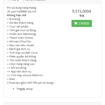
Phí sử dụng hàng tháng.
9,315,000đ
20 user/1600MB lưu trữ
Không hạn chế
季繳
+ Booking
+ Dữ liệu Khách hàng
立即購買
+ Tour sản phẩm
+ Tính giá tour tự động
+ Chiến dịch Marketing
+ Thanh toán Online
+ Kế toán (Thu/Chi)
+ Báo cáo tiêu chuẩn
+ Đánh giá dịch vụ
+ Tích hợp isoCMS Core
+ Phân quyền hệ thống
+ Tên miền khách hàng
+ Chức năng nâng cao
++ API booking
++ App bán dịch vụ
++ Tích hợp xlooca flatform
+ khác...
( Chưa bao gồm VAT10% phí sử dụng )
7 ngày
setup