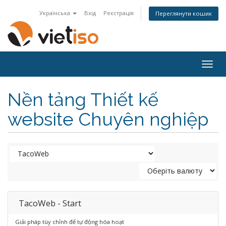
Українська
Вхід
Реєстрація
Переглянути кошик
Togg
navig
Nền tảng Thiết kế
website Chuyên nghiệp
TacoWeb - Start
Giải pháp tùy chỉnh để tự động hóa hoạt