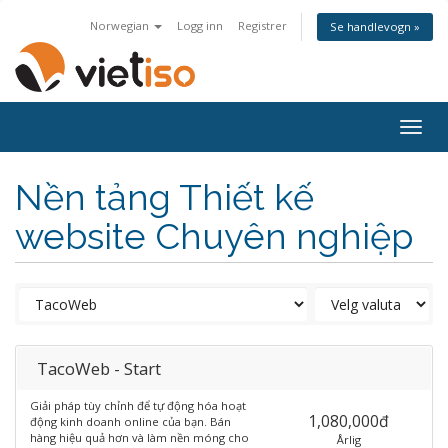
Norwegian
Logg inn
Registrer
Se handlevogn »
Togg
navig
Nền tảng Thiết kế
website Chuyên nghiệp
TacoWeb - Start
Giải pháp tùy chỉnh để tự động hóa hoạt
1,080,000đ
động kinh doanh online của bạn. Bán
hàng hiệu quả hơn và làm nền móng cho
Årlig