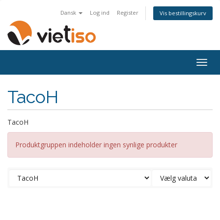
Dansk
Log ind
Register
Vis bestillingskurv
Togg
navig
TacoH
TacoH
Produktgruppen indeholder ingen synlige produkter