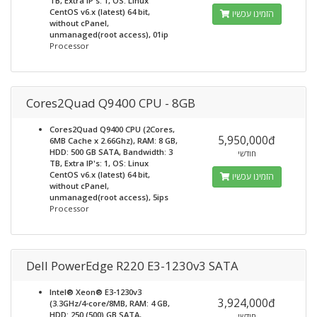
TB, Extra IP's: 1, OS: Linux
CentOS v6.x (latest) 64 bit,
הזמינו עכשיו
without cPanel,
unmanaged(root access), 01ip
Processor
Cores2Quad Q9400 CPU - 8GB
Cores2Quad Q9400 CPU (2Cores,
5,950,000đ
6MB Cache x 2.66Ghz), RAM: 8 GB,
HDD: 500 GB SATA, Bandwidth: 3
חודשי
TB, Extra IP's: 1, OS: Linux
CentOS v6.x (latest) 64 bit,
הזמינו עכשיו
without cPanel,
unmanaged(root access), 5ips
Processor
Dell PowerEdge R220 E3-1230v3 SATA
Intel® Xeon® E3-1230v3
3,924,000đ
(3.3GHz/4-core/8MB, RAM: 4 GB,
HDD: 250 (500) GB SATA,
חודשי