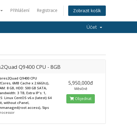
Přihlášení
Registrace
Zobrazit košík
Účet
s2Quad Q9400 CPU - 8GB
ores2Quad Q9400 CPU
5,950,000đ
2Cores, 6MB Cache x 2.66Ghz),
AM: 8 GB, HDD: 500 GB SATA,
Měsíčně
andwidth: 3 TB, Extra IP's: 1,
S: Linux CentOS v6.x (latest) 64
Objednat
it, without cPanel,
nmanaged(root access), 5ips
rocessor