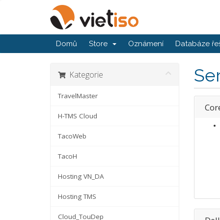
Domů
Store
Oznámení
Databáze ře
Se
Kategorie
TravelMaster
Cor
H-TMS Cloud
TacoWeb
TacoH
Hosting VN_DA
Hosting TMS
Cloud_TouDep