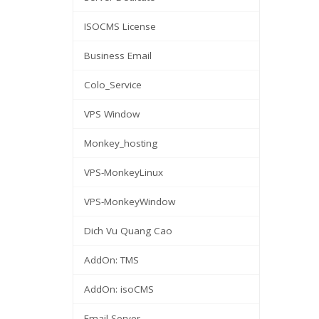
ISOCMS License
Business Email
Colo_Service
VPS Window
Monkey_hosting
VPS-MonkeyLinux
VPS-MonkeyWindow
Dich Vu Quang Cao
AddOn: TMS
AddOn: isoCMS
Email Server