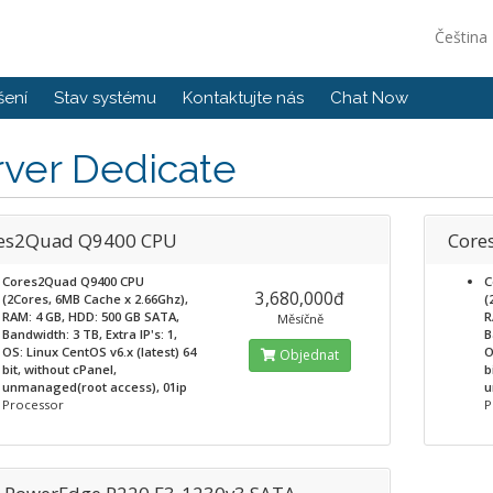
Čeština
šení
Stav systému
Kontaktujte nás
Chat Now
rver Dedicate
es2Quad Q9400 CPU
Core
Cores2Quad Q9400 CPU
C
3,680,000đ
(2Cores, 6MB Cache x 2.66Ghz),
(
RAM: 4 GB, HDD: 500 GB SATA,
R
Měsíčně
Bandwidth: 3 TB, Extra IP's: 1,
B
OS: Linux CentOS v6.x (latest) 64
O
Objednat
bit, without cPanel,
b
unmanaged(root access), 01ip
u
Processor
P