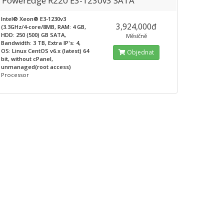
l PowerEdge R220 E3-1230v3 SATA
Intel® Xeon® E3-1230v3
3,924,000đ
(3.3GHz/4-core/8MB, RAM: 4 GB,
HDD: 250 (500) GB SATA,
Měsíčně
Bandwidth: 3 TB, Extra IP's: 4,
OS: Linux CentOS v6.x (latest) 64
Objednat
bit, without cPanel,
unmanaged(root access)
Processor