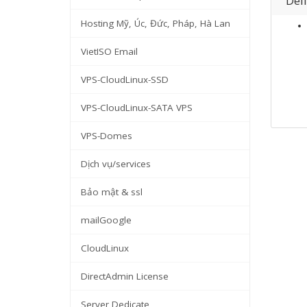
Del
Hosting Mỹ, Úc, Đức, Pháp, Hà Lan
VietISO Email
VPS-CloudLinux-SSD
VPS-CloudLinux-SATA VPS
VPS-Domes
Dịch vụ/services
Bảo mật & ssl
mailGoogle
CloudLinux
DirectAdmin License
Server Dedicate