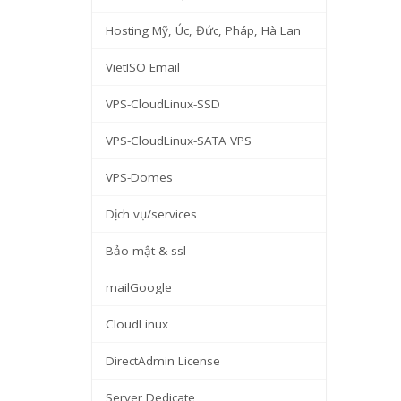
Hosting Mỹ, Úc, Đức, Pháp, Hà Lan
VietISO Email
VPS-CloudLinux-SSD
VPS-CloudLinux-SATA VPS
VPS-Domes
Dịch vụ/services
Bảo mật & ssl
mailGoogle
CloudLinux
DirectAdmin License
Server Dedicate