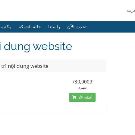
تحدث الآن
راسلنا
حالة الشبكة
مكتبة 
i dung website
 trì nội dung website
730,000đ
شهري
أطلبه الآن