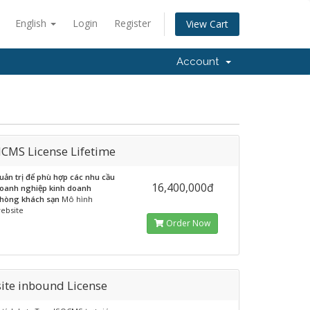
English
Login
Register
View Cart
Account
lCMS License Lifetime
uản trị để phù hợp các nhu cầu
16,400,000đ
oanh nghiệp kinh doanh
hòng khách sạn
Mô hình
ebsite
Order Now
ite inbound License