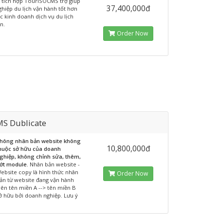
 tích hợp TourISOCMS trợ giúp
37,400,000đ
hiệp du lịch vận hành tốt hơn
ệc kinh doanh dịch vụ du lịch
n.
Order Now
MS Dublicate
hông nhân bản website không
10,800,000đ
huộc sở hữu của doanh
ghiệp, không chỉnh sửa, thêm,
ớt module.
Nhân bản website -
ebsite copy là hình thức nhân
Order Now
ản từ website đang vận hành
rên tên miền A --> tên miền B
ở hữu bởi doanh nghiệp. Lưu ý