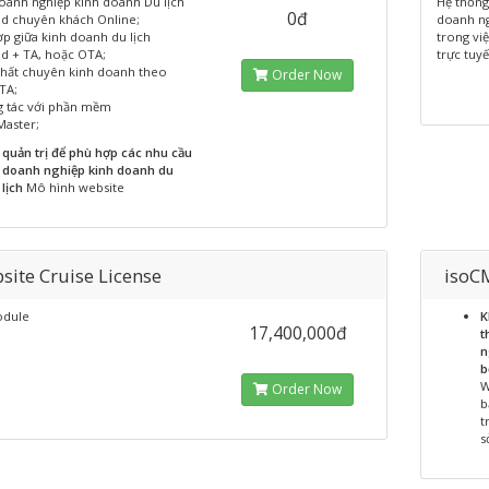
doanh nghiệp kinh doanh Du lịch
Hệ thống
0đ
d chuyên khách Online;
doanh ng
ợp giữa kinh doanh du lịch
trong vi
d + TA, hoặc OTA;
trực tuyế
nhất chuyên kinh doanh theo
Order Now
TA;
g tác với phần mềm
Master;
quản trị để phù hợp các nhu cầu
doanh nghiệp kinh doanh du
lịch
Mô hình website
site Cruise License
isoC
odule
K
17,400,000đ
t
n
b
W
Order Now
b
t
s