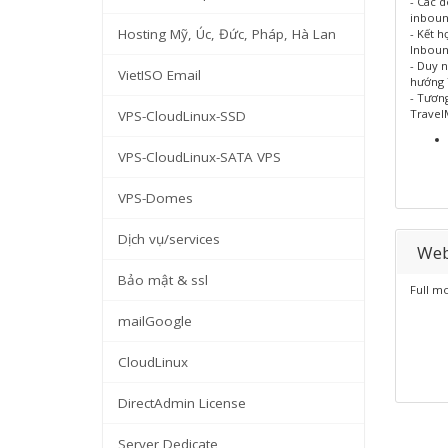
- Các 
inboun
Hosting Mỹ, Úc, Đức, Pháp, Hà Lan
- Kết h
Inboun
- Duy 
VietISO Email
hướng 
- Tươn
Travel
VPS-CloudLinux-SSD
VPS-CloudLinux-SATA VPS
VPS-Domes
Dịch vụ/services
Web
Bảo mật & ssl
Full m
mailGoogle
CloudLinux
DirectAdmin License
Server Dedicate