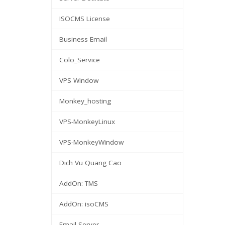
ISOCMS License
Business Email
Colo_Service
VPS Window
Monkey_hosting
VPS-MonkeyLinux
VPS-MonkeyWindow
Dich Vu Quang Cao
AddOn: TMS
AddOn: isoCMS
Email Server