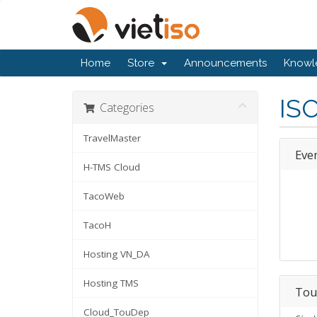
Home
Store
Announcements
Knowl
IS
Categories
TravelMaster
Eve
H-TMS Cloud
TacoWeb
TacoH
Hosting VN_DA
Hosting TMS
Tou
Cloud_TouDep