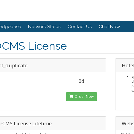
edgebase
Network Status
Contact Us
Chat Now
OCMS License
nt_duplicate
Hote
q
0đ
d
p
w
Order Now
rCMS License Lifetime
Webs