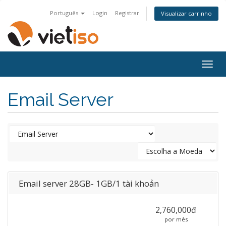
Português
Login
Registrar
Visualizar carrinho
Togg
navig
Email Server
Email server 28GB- 1GB/1 tài khoản
2,760,000đ
por mês