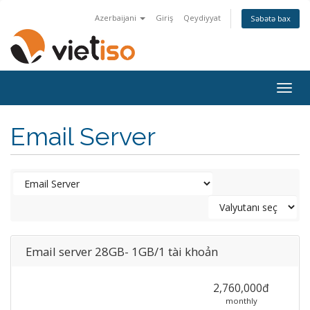
Azerbaijani
Giriş
Qeydiyyat
Səbətə bax
Togg
navig
Email Server
Email server 28GB- 1GB/1 tài khoản
2,760,000đ
monthly