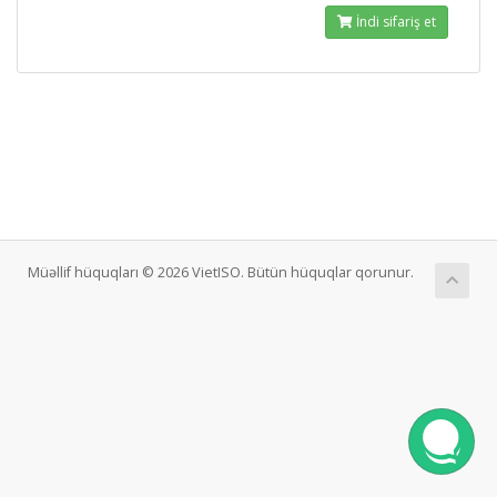
İndi sifariş et
Müəllif hüquqları © 2026 VietISO. Bütün hüquqlar qorunur.