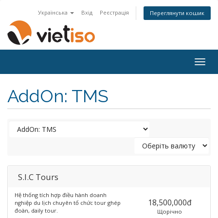
Українська
Вхід
Реєстрація
Переглянути кошик
Togg
navig
AddOn: TMS
S.I.C Tours
Hệ thống tích hợp điều hành doanh
18,500,000đ
nghiệp du lịch chuyên tổ chức tour ghép
đoàn, daily tour.
Щорічно