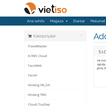
Ana səhifə
Mağaza
Elanlar
Məlumat 
Ad
Kateqoriyalar
TravelMaster
S.I.
H-TMS Cloud
Hệ thố
nghiệp
TacoWeb
ghép đo
TacoH
Hosting VN_DA
Hosting TMS
Cloud_TouDep