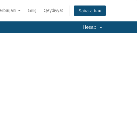
erbaijani
Giriş
Qeydiyyat
Səbətə bax
Hesab