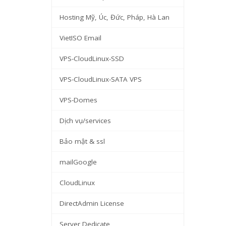
Hosting Mỹ, Úc, Đức, Pháp, Hà Lan
VietISO Email
VPS-CloudLinux-SSD
VPS-CloudLinux-SATA VPS
VPS-Domes
Dịch vụ/services
Bảo mật & ssl
mailGoogle
CloudLinux
DirectAdmin License
Server Dedicate