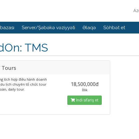
Az
bazası
Server/Şəbəkə vəziyyəti
Əlaqə
Söhbət et
dOn: TMS
C Tours
ng tích hợp điều hành doanh
18,500,000đ
 du lịch chuyên tổ chức tour
àn, daily tour.
İllik
İndi sifariş et