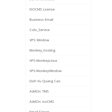
ISOCMS License
Business Email
Colo_Service
VPS Window
Monkey_hosting
VPS-MonkeyLinux
VPS-MonkeyWindow
Dich Vu Quang Cao
AddOn: TMS
AddOn: isoCMS
Email Server