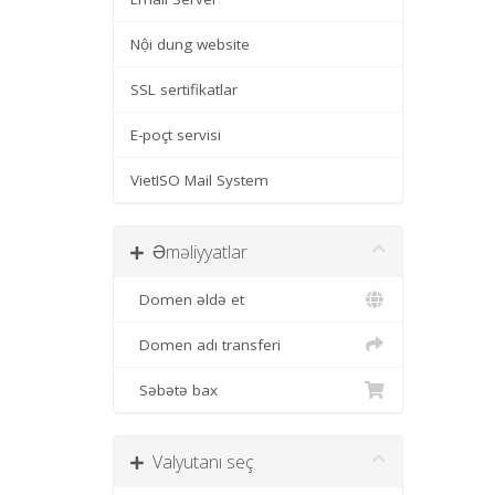
Nội dung website
SSL sertifikatlar
E-poçt servisi
VietISO Mail System
Əməliyyatlar
Domen əldə et
Domen adı transferi
Səbətə bax
Valyutanı seç