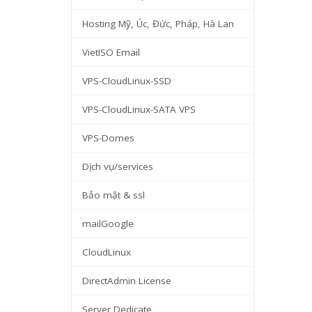
Hosting Mỹ, Úc, Đức, Pháp, Hà Lan
VietISO Email
VPS-CloudLinux-SSD
VPS-CloudLinux-SATA VPS
VPS-Domes
Dịch vụ/services
Bảo mật & ssl
mailGoogle
CloudLinux
DirectAdmin License
Server Dedicate