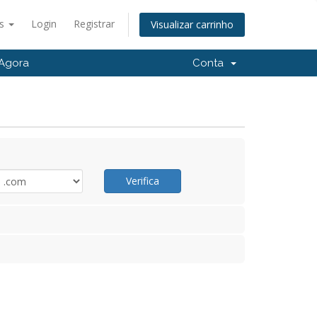
ês
Login
Registrar
Visualizar carrinho
Agora
Conta
Verifica