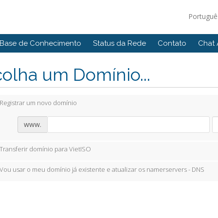
Portugu
Base de Conhecimento
Status da Rede
Contato
Chat 
olha um Domínio...
Registrar um novo domínio
www.
Transferir domínio para VietISO
Vou usar o meu domínio já existente e atualizar os namerservers - DNS