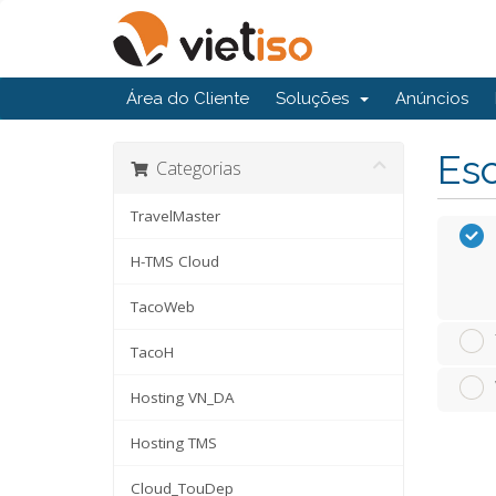
Área do Cliente
Soluções
Anúncios
Esc
Categorias
TravelMaster
H-TMS Cloud
TacoWeb
TacoH
Hosting VN_DA
Hosting TMS
Cloud_TouDep