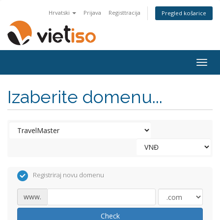
Hrvatski
Prijava
Registtracija
Pregled košarice
Togg
navig
Izaberite domenu...
Registriraj novu domenu
www.
Check