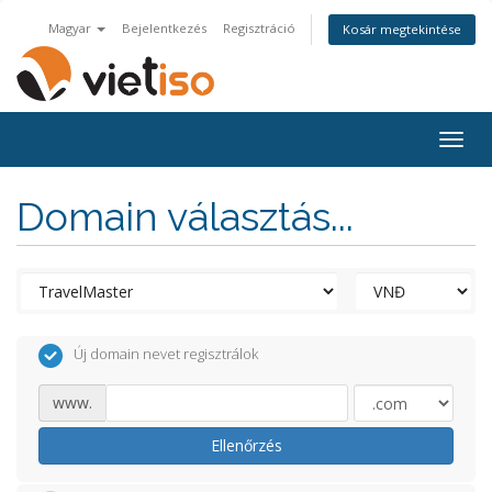
Magyar
Bejelentkezés
Regisztráció
Kosár megtekintése
Togg
navig
Domain választás...
Új domain nevet regisztrálok
www.
Ellenőrzés