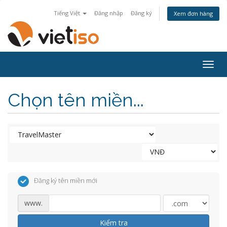
Tiếng Việt
Đăng nhập
Đăng ký
Xem đơn hàng
Togg
navig
Chọn tên miền...
Đăng ký tên miền mới
www.
Kiểm tra