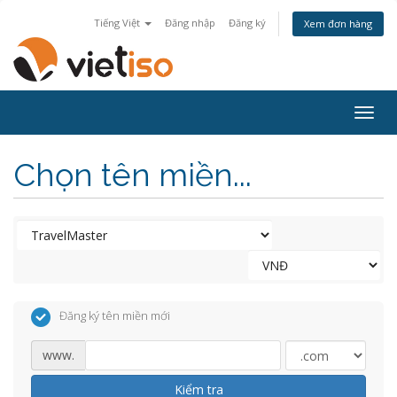
Tiếng Việt
Đăng nhập
Đăng ký
Xem đơn hàng
Togg
navig
Chọn tên miền...
Đăng ký tên miền mới
www.
Kiểm tra