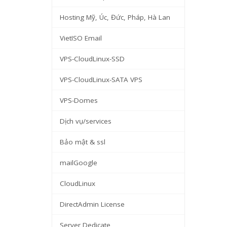
Hosting Mỹ, Úc, Đức, Pháp, Hà Lan
VietISO Email
VPS-CloudLinux-SSD
VPS-CloudLinux-SATA VPS
VPS-Domes
Dịch vụ/services
Bảo mật & ssl
mailGoogle
CloudLinux
DirectAdmin License
Server Dedicate