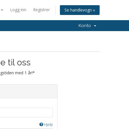
n
Logg inn
Registrer
Se handlevogn »
Konto
 til oss
ngstiden med 1 år!*
Hjelp