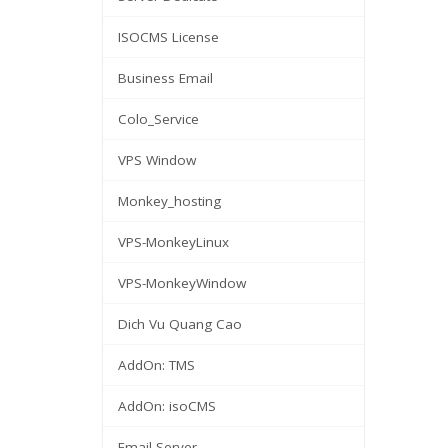
ISOCMS License
Business Email
Colo_Service
VPS Window
Monkey_hosting
VPS-MonkeyLinux
VPS-MonkeyWindow
Dich Vu Quang Cao
AddOn: TMS
AddOn: isoCMS
Email Server