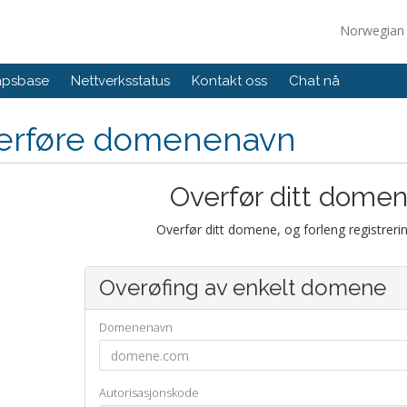
Norwegia
apsbase
Nettverksstatus
Kontakt oss
Chat nå
erføre domenenavn
Overfør ditt domene
Overfør ditt domene, og forleng registreri
Overøfing av enkelt domene
Domenenavn
Autorisasjonskode