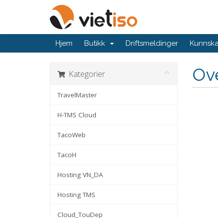
Hjem
Butikk
Driftsmeldinger
Kunnsk
Ov
Kategorier
TravelMaster
H-TMS Cloud
TacoWeb
TacoH
Hosting VN_DA
Hosting TMS
Cloud_TouDep