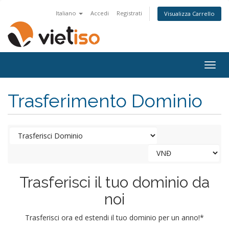
Italiano
Accedi
Registrati
Visualizza Carrello
Togg
navig
Trasferimento Dominio
Trasferisci il tuo dominio da
noi
Trasferisci ora ed estendi il tuo dominio per un anno!*