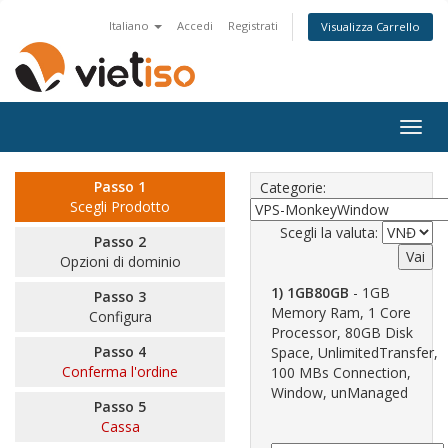
Italiano
Accedi
Registrati
Visualizza Carrello
Togg
navig
Passo 1
Categorie:
Scegli Prodotto
Scegli la valuta:
Passo 2
Opzioni di dominio
1) 1GB80GB
- 1GB
Passo 3
Memory Ram, 1 Core
Configura
Processor, 80GB Disk
Passo 4
Space, UnlimitedTransfer,
Conferma l'ordine
100 MBs Connection,
Window, unManaged
Passo 5
Cassa