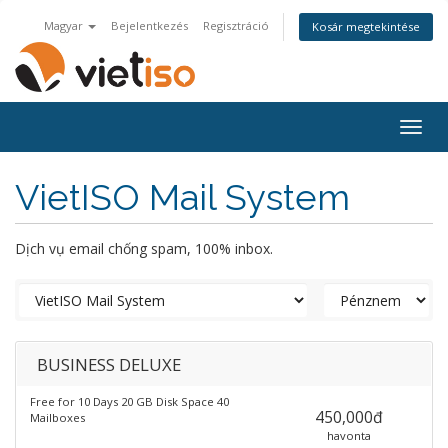
Magyar
Bejelentkezés
Regisztráció
Kosár megtekintése
Togg
navig
VietISO Mail System
Dịch vụ email chống spam, 100% inbox.
BUSINESS DELUXE
Free for 10 Days 20 GB Disk Space 40
450,000đ
Mailboxes
havonta