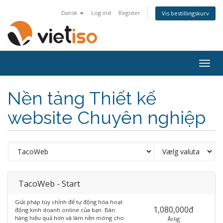
Dansk
Log ind
Register
Vis bestillingskurv
Togg
navig
Nền tảng Thiết kế
website Chuyên nghiệp
TacoWeb - Start
Giải pháp tùy chỉnh để tự động hóa hoạt
1,080,000đ
động kinh doanh online của bạn. Bán
hàng hiệu quả hơn và làm nền móng cho
Årlig