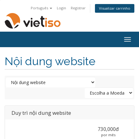
Português
Login
Registrar
Visualizar carrinho
Togg
navig
Nội dung website
Duy trì nội dung website
730,000đ
por mês