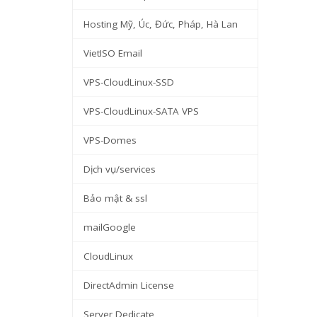
Hosting Mỹ, Úc, Đức, Pháp, Hà Lan
VietISO Email
VPS-CloudLinux-SSD
VPS-CloudLinux-SATA VPS
VPS-Domes
Dịch vụ/services
Bảo mật & ssl
mailGoogle
CloudLinux
DirectAdmin License
Server Dedicate