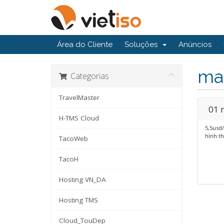
Área do Cliente
Soluções
Anúncios
ma
Categorias
TravelMaster
01 
H-TMS Cloud
5,5usd/
hình t
TacoWeb
TacoH
Hosting VN_DA
Hosting TMS
Cloud_TouDep