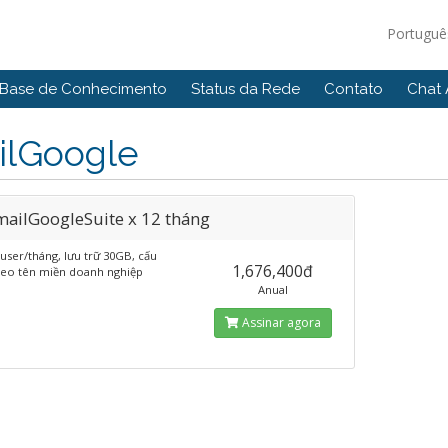
Portugu
Base de Conhecimento
Status da Rede
Contato
Chat 
ilGoogle
mailGoogleSuite x 12 tháng
user/tháng, lưu trữ 30GB, cấu
1,676,400đ
heo tên miền doanh nghiệp
Anual
Assinar agora