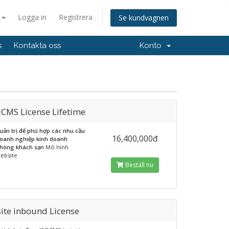
a
Logga in
Registrera
Se kundvagnen
s
Kontakta oss
Konto
lCMS License Lifetime
uản trị để phù hợp các nhu cầu
16,400,000đ
oanh nghiệp kinh doanh
hòng khách sạn
Mô hình
ebsite
Beställ nu
ite inbound License