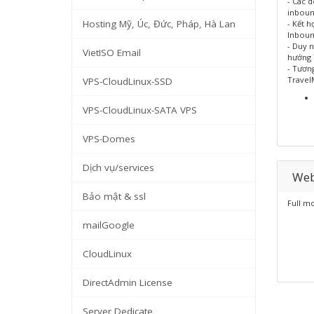
- Các 
inboun
Hosting Mỹ, Úc, Đức, Pháp, Hà Lan
- Kết h
Inboun
- Duy 
VietISO Email
hướng 
- Tươn
Travel
VPS-CloudLinux-SSD
VPS-CloudLinux-SATA VPS
VPS-Domes
Dịch vụ/services
Web
Bảo mật & ssl
Full m
mailGoogle
CloudLinux
DirectAdmin License
Server Dedicate