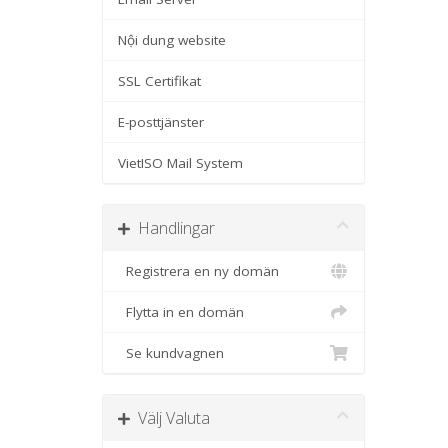
Nội dung website
SSL Certifikat
E-posttjänster
VietISO Mail System
Handlingar
Registrera en ny domän
Flytta in en domän
Se kundvagnen
Välj Valuta