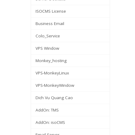
ISOCMS License
Business Email
Colo_Service
VPS Window
Monkey_hosting
VPS-MonkeyLinux
VPS-MonkeyWindow
Dich Vu Quang Cao
AddOn: TMS
AddOn: isoCMS
Email Server