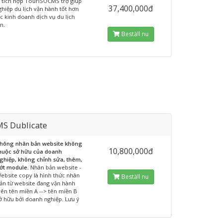
 tích hợp TourISOCMS trợ giúp
37,400,000đ
hiệp du lịch vận hành tốt hơn
ệc kinh doanh dịch vụ du lịch
n.
Beställ nu
MS Dublicate
hông nhân bản website không
10,800,000đ
huộc sở hữu của doanh
ghiệp, không chỉnh sửa, thêm,
ớt module.
Nhân bản website -
ebsite copy là hình thức nhân
Beställ nu
ản từ website đang vận hành
rên tên miền A --> tên miền B
ở hữu bởi doanh nghiệp. Lưu ý