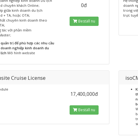
doanh nghiệp kinh doanh Du lịch
Hệ thống
0đ
d chuyên khách Online;
doanh ng
ợp giữa kinh doanh du lịch
trong vi
d + TA, hoặc OTA;
trực tuyế
nhất chuyên kinh doanh theo
Beställ nu
TA;
g tác với phần mềm
Master;
quản trị để phù hợp các nhu cầu
doanh nghiệp kinh doanh du
lịch
Mô hình website
site Cruise License
isoC
odule
K
17,400,000đ
t
n
b
W
Beställ nu
b
t
s