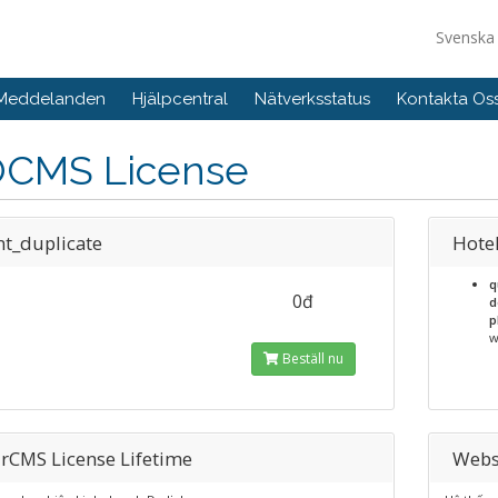
Svensk
 Meddelanden
Hjälpcentral
Nätverksstatus
Kontakta Os
OCMS License
nt_duplicate
Hote
q
0đ
d
p
w
Beställ nu
rCMS License Lifetime
Webs