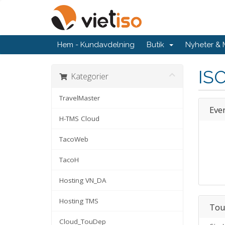
Hem - Kundavdelning
Butik
Nyheter &
IS
Kategorier
TravelMaster
Eve
H-TMS Cloud
TacoWeb
TacoH
Hosting VN_DA
Hosting TMS
Tou
Cloud_TouDep