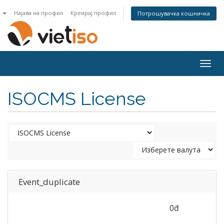
n
Најава на профил
Креирај профил
Потрошувачка кошничка
Togg
navig
ISOCMS License
Event_duplicate
0đ