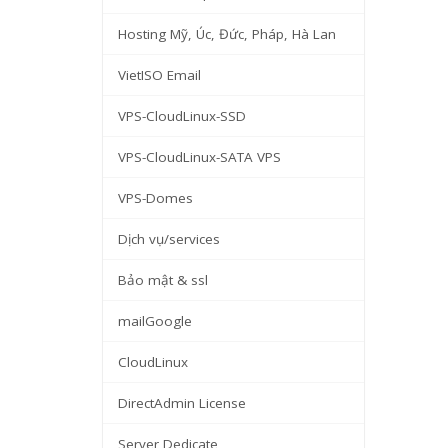
Hosting Mỹ, Úc, Đức, Pháp, Hà Lan
VietISO Email
VPS-CloudLinux-SSD
VPS-CloudLinux-SATA VPS
VPS-Domes
Dịch vụ/services
Bảo mật & ssl
mailGoogle
CloudLinux
DirectAdmin License
Server Dedicate