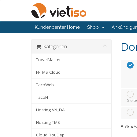
Kundencenter Home
Shop
Ankündigu
Do
Kategorien
TravelMaster
H-TMS Cloud
TacoWeb
TacoH
Sie b
Hosting VN_DA
Hosting TMS
*
Grati
Cloud_TouDep