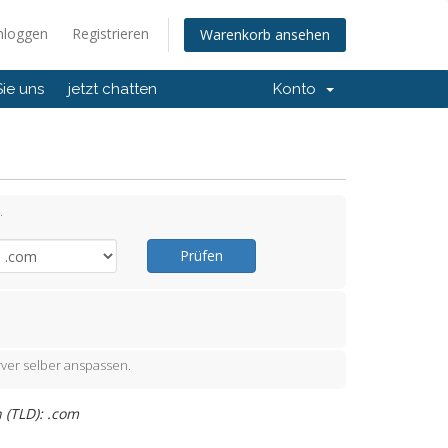
nloggen
Registrieren
Warenkorb ansehen
Sie uns
jetzt chatten
Konto
.
Prüfen
ver selber anspassen.
 (TLD): .com