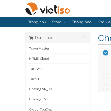
Trang chủ
Store
Thông báo
Kho kiế
Chọ
Danh mục
TravelMaster
H-TMS Cloud
TacoWeb
TacoH
Hosting VN_DA
Hosting TMS
Cloud_TouDep