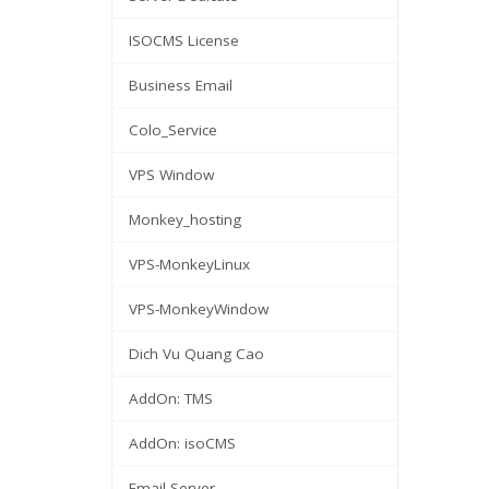
ISOCMS License
Business Email
Colo_Service
VPS Window
Monkey_hosting
VPS-MonkeyLinux
VPS-MonkeyWindow
Dich Vu Quang Cao
AddOn: TMS
AddOn: isoCMS
Email Server