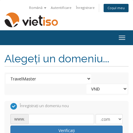
Română
Autentificare
Înregistrare
Coșul meu
Togg
navig
Alegeți un domeniu...
Înregistrați un domeniu nou
www.
Verificați