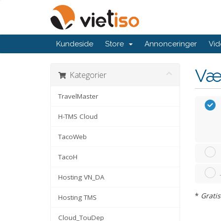
Kundeside
Store
Annonceringer
Vid
Væ
Kategorier
TravelMaster
H-TMS Cloud
TacoWeb
TacoH
Hosting VN_DA
*
Grati
Hosting TMS
Cloud_TouDep