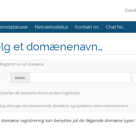
Dans
ensdatabase
Netværksstatus
Kontakt os
Chat Nu
lg et domænenavn…
Registrer et nyt domæne
www.
Overfør dit domæne fra en anden registrator
Jeg vil bruge mit eksisterende domæne og opdatere mine navneservere
s domæne registrering kan benyttes på de følgende domæne typer: