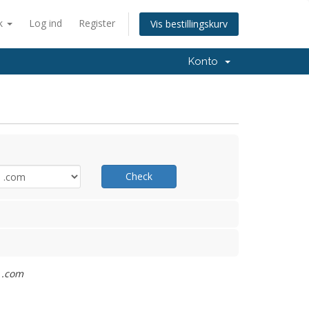
k
Log ind
Register
Vis bestillingskurv
Konto
Check
 .com