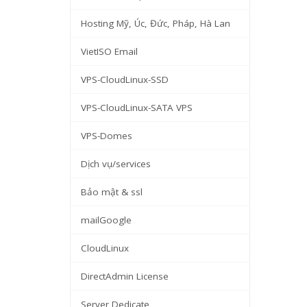
Hosting Mỹ, Úc, Đức, Pháp, Hà Lan
VietISO Email
VPS-CloudLinux-SSD
VPS-CloudLinux-SATA VPS
VPS-Domes
Dịch vụ/services
Bảo mật & ssl
mailGoogle
CloudLinux
DirectAdmin License
Server Dedicate