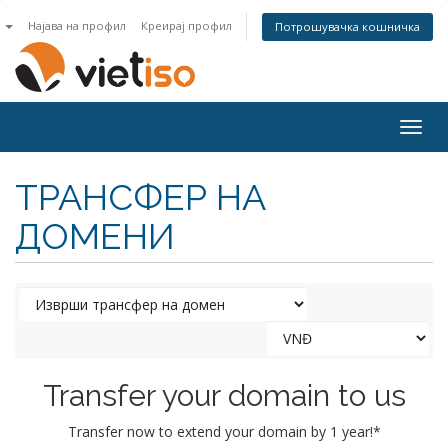
n
Најава на профил
Креирај профил
Потрошувачка кошничка
Togg
navig
ТРАНСФЕР НА
ДОМЕНИ
Transfer your domain to us
Transfer now to extend your domain by 1 year!*